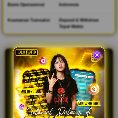
w
Basis Operasional
Indonesia
l
i
Keamanan Transaksi
Deposit & Withdraw
c
e
Tepat Waktu
n
s
e
d
e
t
a
i
Selamat Datang
l
s
Di OLXTOTO +
Link Login
Alternatif Resmi