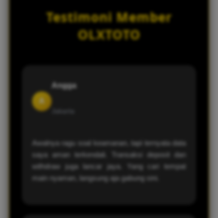
tetap aman selama berada di platform.
error saat login. Ini berarti Anda dapat
tidak bisa login, kemungkinan link yang
Testimoni Member
masuk ke akun kapan saja, terutama di
digunakan sedang bermasalah atau
jam-jam sibuk, dengan waktu respons
diblokir. Langkah terbaik adalah mencoba
OLXTOTO
yang cepat dan minim gangguan teknis.
menggunakan link alternatif terbaru yang
bisa Anda minta langsung ke customer
service OLXTOTO. Kami akan segera
memberikan tautan pengganti yang aktif
Angga
agar Anda bisa kembali mengakses akun.
A
Jakarta
Awalnya ragu soal keamanan, tapi ternyata data
saya aman terkendali. Transaksi deposit dan
withdraw juga lancar jaya. Yang cari tempat
main nyaman, langsung aja gabung sini.