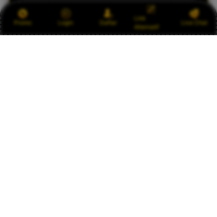
Gampang banget aksesnya, link alternatif selalu
Link
Promo
Login
Daftar
Live Chat
Alternatif
update. Dari daftar sampai main nggak pake
ribet. Buat yang lagi cari platform terpercaya,
OLXTOTO jawabannya.