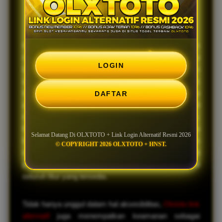
2026
Memasuki tahun 2026,
OLXTOTO
semakin
memperkuat posisinya sebagai platform pilihan utama
LOGIN
bagi para pengguna yang menginginkan pengalaman
akses tanpa hambatan. Dengan menghadirkan link
login alternatif resmi, OLXTOTO memastikan setiap
DAFTAR
anggota dapat mengakses layanan kapan saja dan di
mana saja tanpa khawatir terhadap blokade jaringan.
Komitmen ini merupakan bagian dari upaya
Selamat Datang Di OLXTOTO + Link Login Alternatif Resmi 2026
berkelanjutan untuk memberikan kenyamanan
© COPYRIGHT 2026 OLXTOTO + HNST.
maksimal, di mana kemudahan akses menjadi
prioritas utama agar pengguna dapat fokus menikmati
seluruh fitur yang tersedia.
Tidak hanya unggul dalam hal aksesibilitas,
Olxtoto link
alternatif
juga menempatkan keamanan sebagai