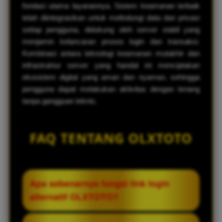
fondasi utama layanannya. Sistem keamanan terbaik
telah diintegrasikan untuk melindungi data dan privasi
setiap pengguna, didukung oleh server stabil yang
menjamin kelancaran proses login dan transaksi.
Kombinasi antara teknologi keamanan mutakhir dan
infrastruktur server yang handal ini menciptakan
ekosistem digital yang aman dan nyaman, sehingga
pengguna dapat melakukan aktivitas dengan tenang
tanpa gangguan teknis.
FAQ TENTANG OLXTOTO
Apa sebenarnya fungsi link login
alternatif OLXTOTO?
Link login alternatif berfungsi sebagai